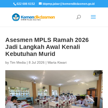
022 686 6152
bbpmp.jabar@kemendikdasmen.go.id
Asesmen MPLS Ramah 2026
Jadi Langkah Awal Kenali
Kebutuhan Murid
by
Tim Media
|
8 Jul 2026
|
Warta Kiwari