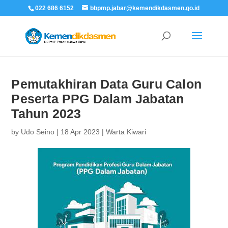
022 686 6152
bbpmp.jabar@kemendikdasmen.go.id
Pemutakhiran Data Guru Calon
Peserta PPG Dalam Jabatan
Tahun 2023
by
Udo Seino
|
18 Apr 2023
|
Warta Kiwari