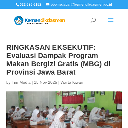
022 686 6152
bbpmp.jabar@kemendikdasmen.go.id
RINGKASAN EKSEKUTIF:
Evaluasi Dampak Program
Makan Bergizi Gratis (MBG) di
Provinsi Jawa Barat
by
Tim Media
|
15 Nov 2025
|
Warta Kiwari