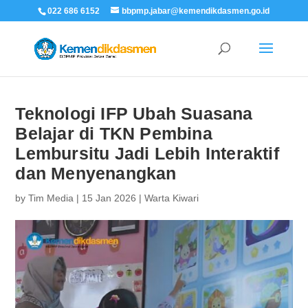
022 686 6152
bbpmp.jabar@kemendikdasmen.go.id
Teknologi IFP Ubah Suasana
Belajar di TKN Pembina
Lembursitu Jadi Lebih Interaktif
dan Menyenangkan
by
Tim Media
|
15 Jan 2026
|
Warta Kiwari