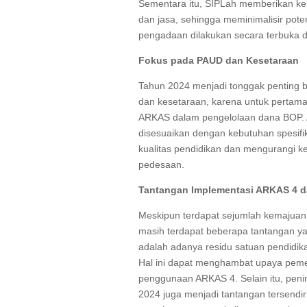
Sementara itu, SIPLah memberikan k
dan jasa, sehingga meminimalisir po
pengadaan dilakukan secara terbuka da
Fokus pada PAUD dan Kesetaraan
Tahun 2024 menjadi tonggak penting b
dan kesetaraan, karena untuk pertam
ARKAS dalam pengelolaan dana BOP. A
disesuaikan dengan kebutuhan spesifi
kualitas pendidikan dan mengurangi k
pedesaan.
Tantangan Implementasi ARKAS 4 d
Meskipun terdapat sejumlah kemajua
masih terdapat beberapa tantangan yan
adalah adanya residu satuan pendidi
Hal ini dapat menghambat upaya peme
penggunaan ARKAS 4. Selain itu, peni
2024 juga menjadi tantangan tersendi