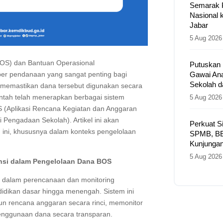
Semarak P
Nasional
Jabar
5 Aug 2026
OS) dan Bantuan Operasional
Putuskan
Gawai An
er pendanaan yang sangat penting bagi
Sekolah 
k memastikan dana tersebut digunakan secara
rintah telah menerapkan berbagai sistem
5 Aug 2026
S (Aplikasi Rencana Kegiatan dan Anggaran
 Pengadaan Sekolah). Artikel ini akan
Perkuat S
ini, khususnya dalam konteks pengelolaan
SPMB, BB
Kunjunga
5 Aug 2026
nsi dalam Pengelolaan Dana BOS
 dalam perencanaan dan monitoring
idikan dasar hingga menengah. Sistem ini
 rencana anggaran secara rinci, memonitor
enggunaan dana secara transparan.