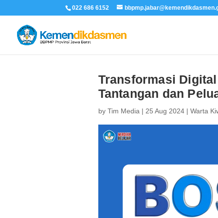
022 686 6152
bbpmp.jabar@kemendikdasmen.g
Transformasi Digita
Tantangan dan Pelu
by
Tim Media
|
25 Aug 2024
|
Warta Ki