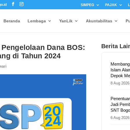
o.id
SIMPEG
PAJAK
Beranda
Lembaga
YanLik
Akuntabilitas
Pu
Berita Lai
l Pengelolaan Dana BOS:
ang di Tahun 2024
Membangu
wari
Islam Ala
Depok Me
8 Aug 2026
Penentuan
Jadi Pem
SNT Bogo
6 Aug 2026