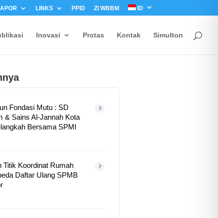
LAPOR
LINKS
PPID
ZI WBBM
ID
blikasi
Inovasi
Protas
Kontak
Simulton
nnya
n Fondasi Mutu : SD
m & Sains Al-Jannah Kota
langkah Bersama SPMI
 Titik Koordinat Rumah
beda Daftar Ulang SPMB
r