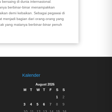
 bersaing di dunia internasional.
tanya berbinar-binar menampakkan
ikan demi kebaikan. Sebagai pegawai di
t menjadi bagian dari orang-orang yang
nak yang matanya berbinar-binar penuh
.
Kalender
August 2026
M
T
W
T
F
S
S
1
2
3
4
5
6
7
8
9
10
11
12
13
14
15
16