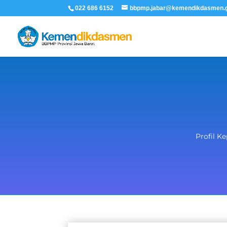
022 686 6152
bbpmp.jabar@kemendikdasmen.g
Profil K