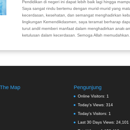
Pendidikan di negeri ini dapat lebih baik lagi hingga mampu
Saya sangat rindu bertemu dengan murid-murid yang ma
kecerdasan, kesehatan, dan semangat menghadirkan keba
lingkungan Kemendikdasmen, saya teramat berharap dapa
turut andil memberi manfaat dalam menghadirkan anak-a
ketulusan dalam kecerdasan. Semoga Allah memudahkan
The Map
Pengunjung
Online Visitors:
1
Today's Views:
314
Today's Visitors:
1
Last 30 Days Views:
24,101