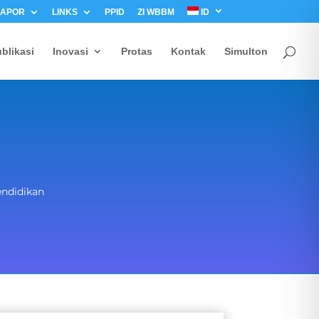
LAPOR
LINKS
PPID
ZI WBBM
ID
blikasi
Inovasi
Protas
Kontak
Simulton
endidikan