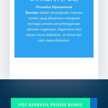
Prosedur Operasional
Standar
adalah serangkaian instruksi
tertulis yang dibakukan mengenai
berbagai proses penyelenggaraan
aktivitas organisasi, bagaimana dan
kapan harus dilakukan, di mana dan
oleh siapa dilakukan.
POS BERBASIS PROSES BISNIS