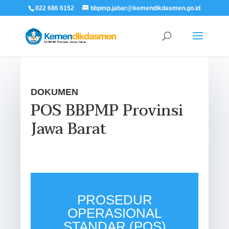
022 686 6152
bbpmp.jabar@kemendikdasmen.go.id
DOKUMEN
POS BBPMP Provinsi
Jawa Barat
PROSEDUR
OPERASIONAL
STANDAR (POS)