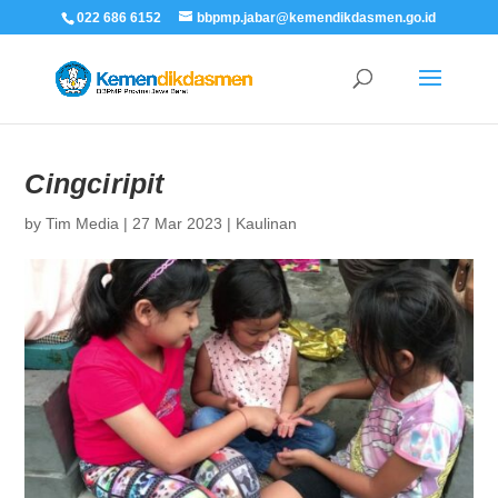
022 686 6152
bbpmp.jabar@kemendikdasmen.go.id
Cingciripit
by
Tim Media
|
27 Mar 2023
|
Kaulinan