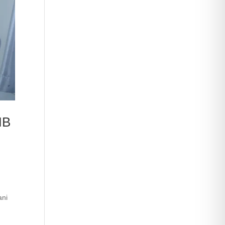
MB
ani