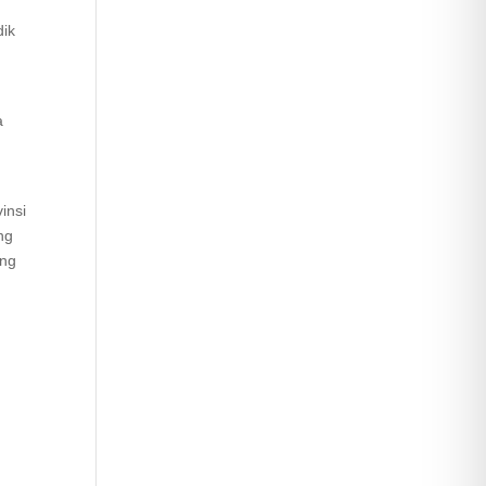
dik
a
insi
ng
ang