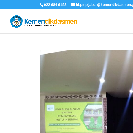
022 686 6152
bbpmp.jabar@kemendikdasmen.g