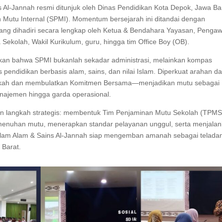
 Al-Jannah resmi ditunjuk oleh Dinas Pendidikan Kota Depok, Jawa Ba
Mutu Internal (SPMI). Momentum bersejarah ini ditandai dengan
yang dihadiri secara lengkap oleh Ketua & Bendahara Yayasan, Penga
Sekolah, Wakil Kurikulum, guru, hingga tim Office Boy (OB).
an bahwa SPMI bukanlah sekadar administrasi, melainkan kompas
pendidikan berbasis alam, sains, dan nilai Islam. Diperkuat arahan da
angkah dan membulatkan Komitmen Bersama—menjadikan mutu sebagai
najemen hingga garda operasional.
an langkah strategis: membentuk Tim Penjaminan Mutu Sekolah (TPMS
menuhan mutu, menerapkan standar pelayanan unggul, serta menjala
D Islam Alam & Sains Al-Jannah siap mengemban amanah sebagai telada
 Barat.