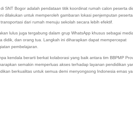
i SNT Bogor adalah pendataan titik koordinat rumah calon peserta di
ni dilakukan untuk memperoleh gambaran lokasi penjemputan peserta
ansportasi dari rumah menuju sekolah secara lebih efektif.
nyatakan lulus juga tergabung dalam grup WhatsApp khusus sebagai medi
ta didik, dan orang tua. Langkah ini diharapkan dapat mempercepat
iatan pembelajaran.
anpa kendala berarti berkat kolaborasi yang baik antara tim BBPMP Prov
harapkan semakin memperluas akses terhadap layanan pendidikan ya
idikan berkualitas untuk semua demi menyongsong Indonesia emas y