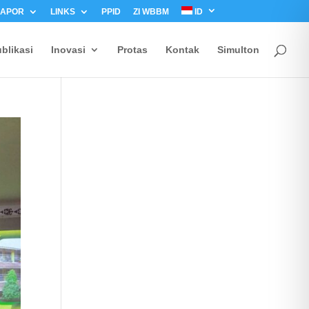
LAPOR
LINKS
PPID
ZI WBBM
ID
blikasi
Inovasi
Protas
Kontak
Simulton