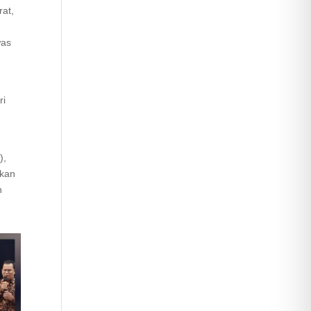
rat,
was
ri
),
nkan
n