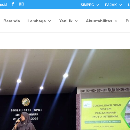
o.id
SIMPEG
PAJAK
Beranda
Lembaga
YanLik
Akuntabilitas
Pu