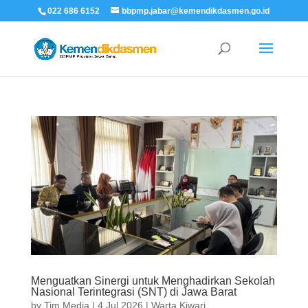
022 686 6152
bbpmp.jabar@kemendikdasmen.go.id
Menguatkan Sinergi untuk Menghadirkan Sekolah
Nasional Terintegrasi (SNT) di Jawa Barat
by
Tim Media
|
4 Jul 2026
|
Warta Kiwari