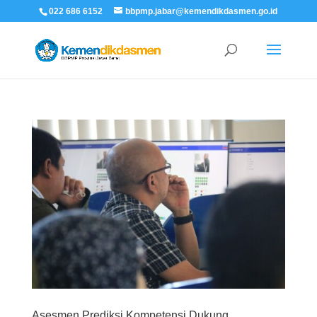
022 686 6152
bbpmp.jabar@kemendikdasmen.go.id
Asesmen Prediksi Kompetensi Dukung